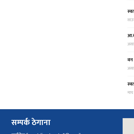
स्व
साउ
आ.व
असा
वन 
असा
स्व
माघ
सम्पर्क ठेगाना