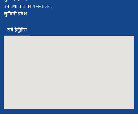
वन तथा वातावरण मन्त्रालय,
लुम्बिनी प्रदेश
सबै हेर्नुहोस
© सर्वाधिकार सुरक्षित २०७८
ICTP
Powered By